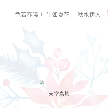
色若春曉
生如夏花
秋水伊人
天堂島嶼