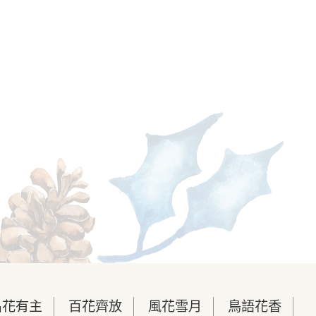
名花有主
百花齊放
風花雪月
鳥語花香