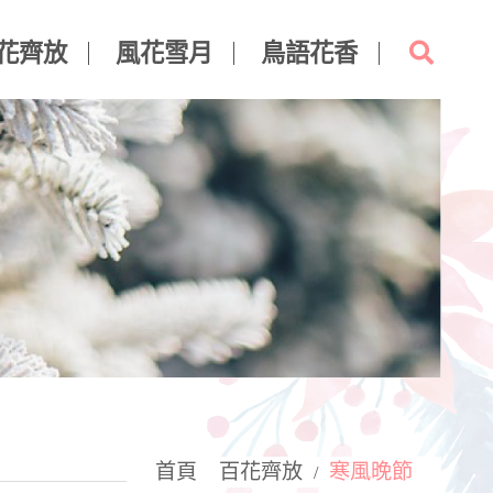
花齊放
風花雪月
鳥語花香
首頁
百花齊放
寒風晚節
/