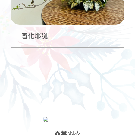
雪化耶誕
霓裳羽衣