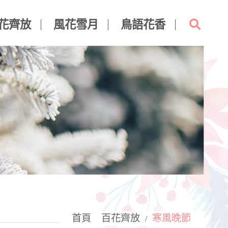
花齊放
風花雪月
鳥語花香
首頁
百花齊放
寒風晚節
/