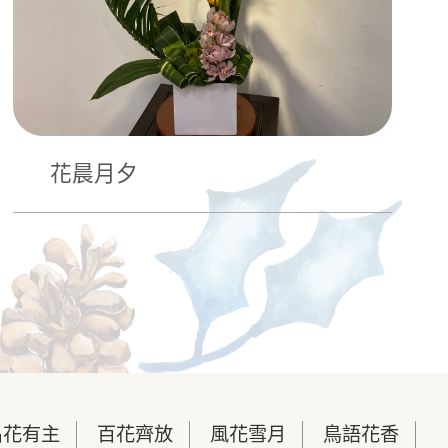
花晨月夕
名花有主
百花齊放
風花雪月
鳥語花香