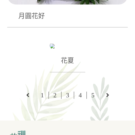
月圓花好
花夏
1
2
3
4
5