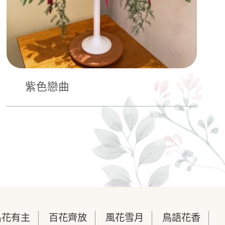
紫色戀曲
名花有主
百花齊放
風花雪月
鳥語花香