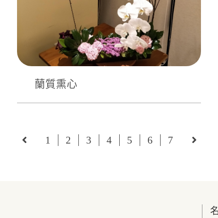
蘭質熏心
1
2
3
4
5
6
7