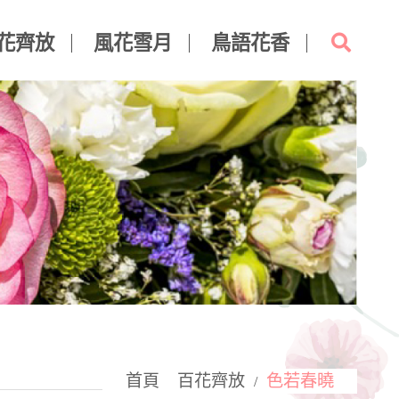
花齊放
風花雪月
鳥語花香
首頁
百花齊放
色若春曉
/