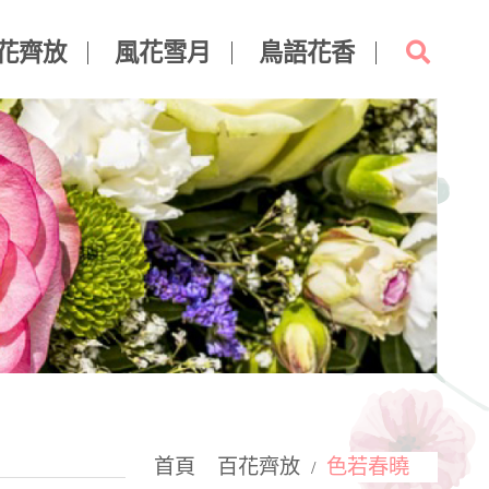
花齊放
風花雪月
鳥語花香
首頁
百花齊放
色若春曉
/