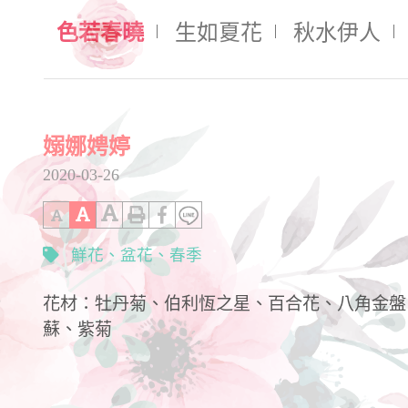
色若春曉
生如夏花
秋水伊人
嫋娜娉婷
2020-03-26
鮮花
盆花
春季
花材：牡丹菊、伯利恆之星、百合花、八角金盤
蘇、紫菊