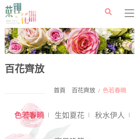
百花齊放
首頁
百花齊放
色若春曉
/
色若春曉
生如夏花
秋水伊人