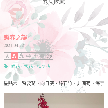
寒風晚節
戀春之韻
2021-04-22
鮮花
盆花
造型花
星點木、腎要蘭、向日葵、綠石竹、非洲菊、海芋