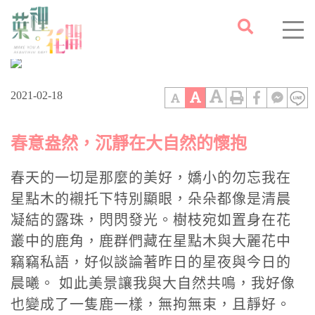
首頁
風花雪月
/
2021-02-18
春意盎然，沉靜在大自然的懷抱
春天的一切是那麼的美好，嬌小的勿忘我在
星點木的襯托下特別顯眼，朵朵都像是清晨
凝結的露珠，閃閃發光。樹枝宛如置身在花
叢中的鹿角，鹿群們藏在星點木與大麗花中
竊竊私語，好似談論著昨日的星夜與今日的
晨曦。 如此美景讓我與大自然共鳴，我好像
也變成了一隻鹿一樣，無拘無束，且靜好。