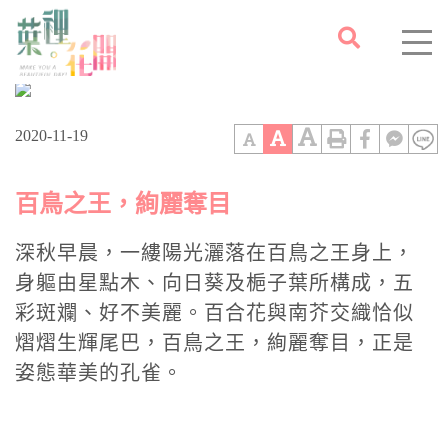
首頁
風花雪月
/
2020-11-19
百鳥之王，絢麗奪目
深秋早晨，一縷陽光灑落在百鳥之王身上，
身軀由星點木、向日葵及梔子葉所構成，五
彩斑斕、好不美麗。百合花與南芥交織恰似
熠熠生輝尾巴，百鳥之王，絢麗奪目，正是
姿態華美的孔雀。